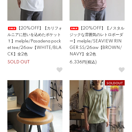
【20%OFF】【カリフォ
【20%OFF】【ノスタル
ルニアに想いを込めたポケット
ジックな雰囲気のレトロボーダ
Ｔ】melple/Pasadena pock
ー】melple/SEAVIEW RIN
et tee/26aw【WHITE/BLA
GER SS/26aw【BROWN/
CK】全2色
NAVY】全2色
SOLD OUT
6,336円(税込)
SOLDOUT