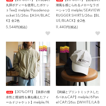
【20%OFF】【中肉厚の
【20%OFF】【西海岸の
丸胴ボディーを使用したポケッ
潮風を感じられるメローなラガ
トTee】melple/Pasadena p
ーシャツ】melple/SEAVIEW
ocket SS/26ss【ASH/BLAC
RUGGER SHIRTS/26ss【BL
K】全2色
UE/BLACK】全2色
5,544円(税込)
11,440円(税込)
【30%OFF】【抜群の撥
【刺繍とプリントミックスした
水性と撥油性を兼ね備えたフィ
6パネルCAP】melple/6Pan
ールドジャケット】melple/N.
el CAP/26ss【WHITE/LA B