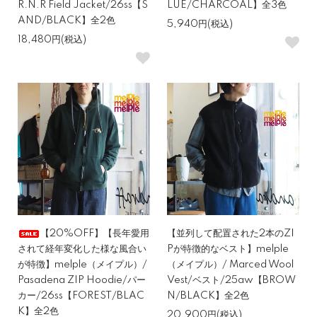
R.N.R Field Jacket/26ss【S
LUE/CHARCOAL】全3色
AND/BLACK】全2色
5,940円(税込)
18,480円(税込)
【20%OFF】【長年愛用
【並列して配置された2本のZI
されて経年変化した様な風合い
Pが特徴的なベスト】melple
が特徴】melple（メイプル）/
（メイプル）/ Marced Wool
Pasadena ZIP Hoodie/パー
Vest/ベスト/25aw【BROW
カー/26ss【FOREST/BLAC
N/BLACK】全2色
K】全2色
20,900円(税込)