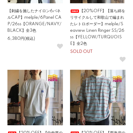
【刺繍を施したナイロン6パネ
【20%OFF】【落ち綿を
ルCAP】melple/6Panel CA
リサイクルして和歌山で編まれ
P/26ss【ORANGE/NAVY/
たレトロボーダー】melple/S
BLACK】全3色
eaview Linen Ringer SS/26
ss【YELLOW/TURQUOIS
6,380円(税込)
E】全2色
SOLD OUT