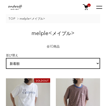
0
TOP
melple
<メイプル>
melple
<メイプル>
全10商品
並び替え
SOLDOUT